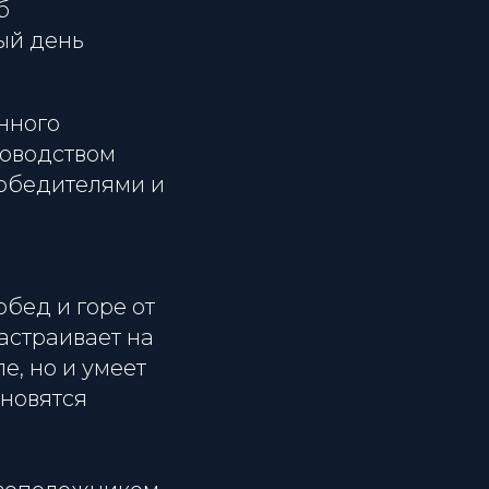
б
ый день
нного
ководством
победителями и
обед и горе от
астраивает на
е, но и умеет
ановятся