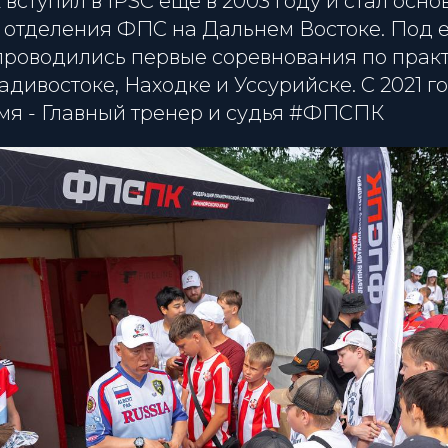
 вступил в IPSC еще в 2003 году и стал ос
 отделения ФПС на Дальнем Востоке. Под 
проводились первые соревнования по прак
адивостоке, Находке и Уссурийске. С 2021 г
мя - Главный тренер и судья #ФПСПК