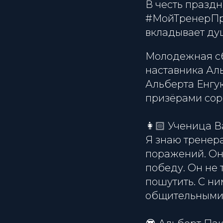
В честь празд
#МойТренерПри
вкладывает ду
Молодежная сб
наставника Ал
Альберта Енгу
призёрами сор
👩🏻 Ученица В
Я знаю тренера
поражений. Он 
победу. Он не 
пошутить. С н
общительными