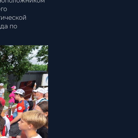
новоположником
его
тической
ода по