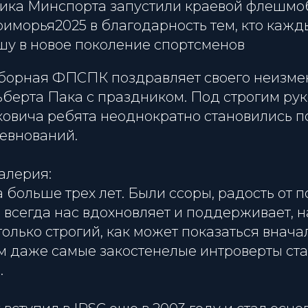
ника Минспорта запустили краевой флешмо
морья2025 в благодарность тем, кто кажд
шу в новое поколение спортсменов
орная ФПСПК поздравляет своего неизме
ьберта Пака с праздником. Под строгим ру
ковича ребята неоднократно становились 
евнований.
алерия:
 больше трех лет. Были ссоры, радость от п
всегда нас вдохновляет и поддерживает, н
только строгий, как может показаться вначал
им даже самые закостенелые интроверты ст
.