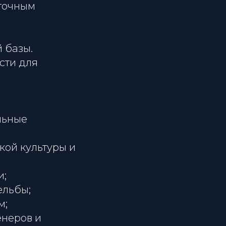
сточным
 базы.
сти для
льные
кой культуры и
и;
ельбы;
м;
енеров и