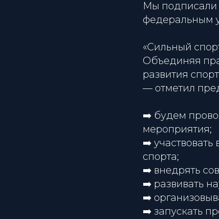
Мы подписали 
федеральным у
«Сильный спор
Объединяя пра
развития спорт
— отметил пре
➡️ будем пров
мероприятия;
➡️ участвовать
спорта;
➡️ внедрять с
➡️ развивать н
➡️ организовы
➡️ запускать 